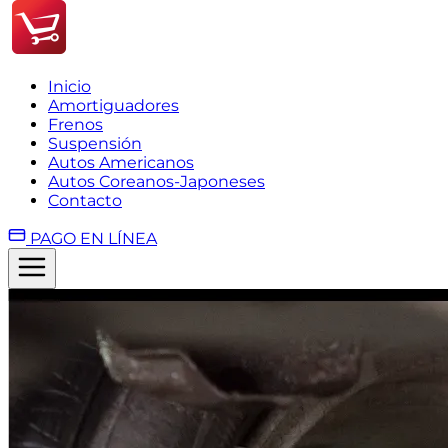
Inicio
Amortiguadores
Frenos
Suspensión
Autos Americanos
Autos Coreanos-Japoneses
Contacto
PAGO EN LÍNEA