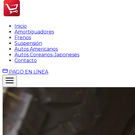
Inicio
Amortiguadores
Frenos
Suspensión
Autos Americanos
Autos Coreanos-Japoneses
Contacto
PAGO EN LÍNEA